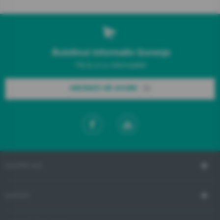
Buletinul informativ Gorenje
Fiți la zi cu informațiile!
ABONAȚI-VĂ ACUM!
DESPRE NOI
SUPORT