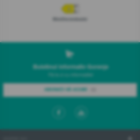
Microfișa produsului
Buletinul informativ Gorenje
Fiți la zi cu informațiile!
ABONAȚI-VĂ ACUM!
DESPRE NOI