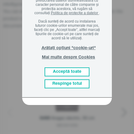
prelucrarea datelor dumneavoastră cu
info@gorenje.com
caracter personal de către companie și
protecția acestora, vă rugăm să
You can also find the economic operator responsible for the
consultați
Politica de protecție a datelor
.
product on the product itself, on its packaging, or in a
Dacă sunteți de acord cu instalarea
document accompanying the product.
tuturor cookie-urilor enumerate mai jos,
faceți clic pe „Accept toate”, altfel marcați
tipurile de cookie-uri pe care sunteți de
acord să le utilizați.
Arătați opțiuni "cookie-uri"
Produse asemanatoare
Mai multe despre Cookies
Acceptă toate
Respinge totul
Aragaz electric, 50 cm
G400
GEC5A12SG