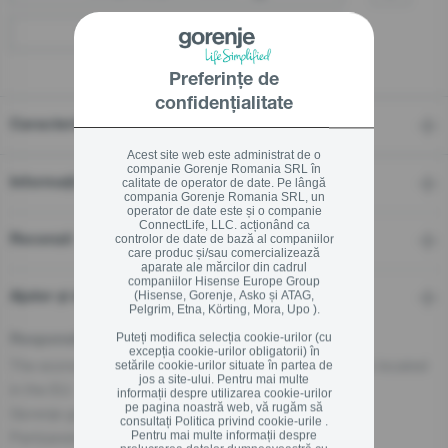
Localizați un distribuitor
Preferințe de
confidențialitate
Caracteristici
Acest site web este administrat de o
companie Gorenje Romania SRL în
Informații tehnice
calitate de operator de date. Pe lângă
compania Gorenje Romania SRL, un
operator de date este și o companie
ConnectLife, LLC. acționând ca
controlor de date de bază al companiilor
Recenzii
care produc și/sau comercializează
aparate ale mărcilor din cadrul
companiilor Hisense Europe Group
(Hisense, Gorenje, Asko și ATAG,
Ajutor și descărcări
Pelgrim, Etna, Körting, Mora, Upo ).
Puteți modifica selecția cookie-urilor (cu
Responsible Person for the EU
excepția cookie-urilor obligatorii) în
The economic operator, responsible for this product is located
setările cookie-urilor situate în partea de
jos a site-ului. Pentru mai multe
in the EU:
informații despre utilizarea cookie-urilor
pe pagina noastră web, vă rugăm să
Gorenje gospodinjski aparati, d.o.o
consultați
Politica privind cookie-urile .
Partizanska cesta 12, 3320 Velenje, SI
Pentru mai multe informații despre