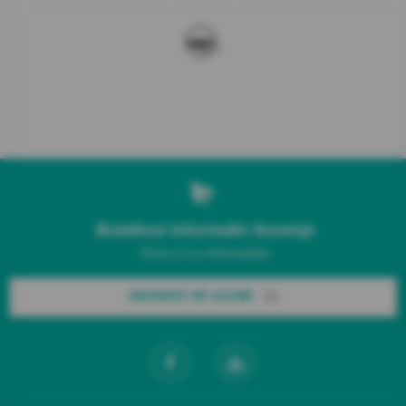
Buletinul informativ Gorenje
Fiți la zi cu informațiile!
ABONAȚI-VĂ ACUM!