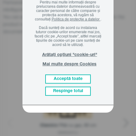
Partizanska cesta 12, 3320 Velenje, SI
Pentru mai multe informații despre
prelucrarea datelor dumneavoastră cu
info@gorenje.com
caracter personal de către companie și
protecția acestora, vă rugăm să
You can also find the economic operator responsible for the
consultați
Politica de protecție a datelor
.
product on the product itself, on its packaging, or in a
Dacă sunteți de acord cu instalarea
document accompanying the product.
tuturor cookie-urilor enumerate mai jos,
faceți clic pe „Accept toate”, altfel marcați
tipurile de cookie-uri pe care sunteți de
acord să le utilizați.
Arătați opțiuni "cookie-uri"
Produse asemanatoare
Mai multe despre Cookies
Acceptă toate
Respinge totul
Plită cu gaz, 60 cm
Classico
GW6D42CLI