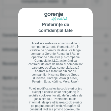
Cumpărați prin retailer
Localizați un distribuitor
Preferințe de
confidențialitate
Caracteristici
Acest site web este administrat de o
companie Gorenje Romania SRL în
Informații tehnice
calitate de operator de date. Pe lângă
compania Gorenje Romania SRL, un
operator de date este și o companie
ConnectLife, LLC. acționând ca
Recenzii
controlor de date de bază al companiilor
care produc și/sau comercializează
aparate ale mărcilor din cadrul
companiilor Hisense Europe Group
Ajutor și descărcări
(Hisense, Gorenje, Asko și ATAG,
Pelgrim, Etna, Körting, Mora, Upo ).
Puteți modifica selecția cookie-urilor (cu
Responsible Person for the EU
excepția cookie-urilor obligatorii) în
The economic operator, responsible for this product is located
setările cookie-urilor situate în partea de
jos a site-ului. Pentru mai multe
in the EU:
informații despre utilizarea cookie-urilor
pe pagina noastră web, vă rugăm să
Gorenje gospodinjski aparati, d.o.o
consultați
Politica privind cookie-urile .