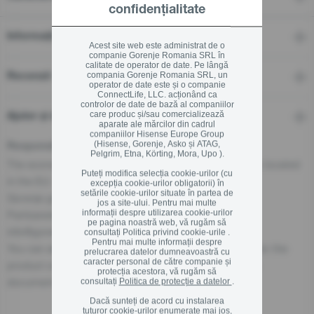
confidențialitate
Informații tehnice
Acest site web este administrat de o
companie Gorenje Romania SRL în
calitate de operator de date. Pe lângă
compania Gorenje Romania SRL, un
Recenzii
operator de date este și o companie
ConnectLife, LLC. acționând ca
controlor de date de bază al companiilor
care produc și/sau comercializează
Ajutor și descărcări
aparate ale mărcilor din cadrul
companiilor Hisense Europe Group
(Hisense, Gorenje, Asko și ATAG,
Responsible Person for the EU
Pelgrim, Etna, Körting, Mora, Upo ).
The economic operator, responsible for this product is located
Puteți modifica selecția cookie-urilor (cu
in the EU:
excepția cookie-urilor obligatorii) în
setările cookie-urilor situate în partea de
Gorenje gospodinjski aparati, d.o.o
jos a site-ului. Pentru mai multe
informații despre utilizarea cookie-urilor
Partizanska cesta 12, 3320 Velenje, SI
pe pagina noastră web, vă rugăm să
info@gorenje.com
consultați
Politica privind cookie-urile .
Pentru mai multe informații despre
You can also find the economic operator responsible for the
prelucrarea datelor dumneavoastră cu
caracter personal de către companie și
product on the product itself, on its packaging, or in a
protecția acestora, vă rugăm să
document accompanying the product.
consultați
Politica de protecție a datelor
.
Dacă sunteți de acord cu instalarea
tuturor cookie-urilor enumerate mai jos,