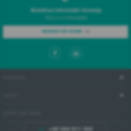
Buletinul informativ Gorenje
Fiți la zi cu informațiile!
ABONAȚI-VĂ ACUM!
DESPRE NOI
SUPORT
SUPORT LINIE VERDE
+40 344 811 344