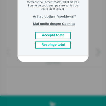
faceți clic pe „Accept toate”, altfel marcați
tipurile de cookie-uri pe care sunteți de
Produse asemanatoare
acord să le utilizați.
Arătați opțiuni "cookie-uri"
Mai multe despre Cookies
Acceptă toate
Respinge totul
HBX1000E