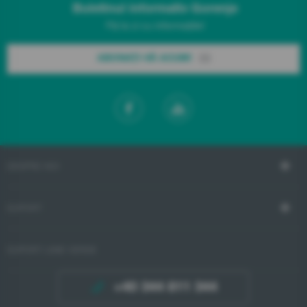
Buletinul informativ Gorenje
Fiți la zi cu informațiile!
ABONAȚI-VĂ ACUM!
DESPRE NOI
SUPORT
SUPORT LINIE VERDE
+40 344 811 344