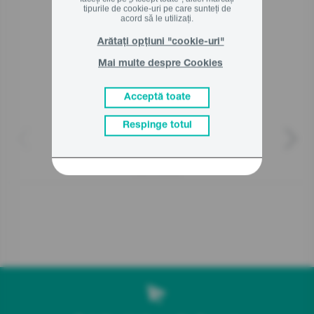
tipurile de cookie-uri pe care sunteți de
Produse asemanatoare
acord să le utilizați.
Arătați opțiuni "cookie-uri"
Mai multe despre Cookies
Acceptă toate
Respinge totul
SBR1000BE