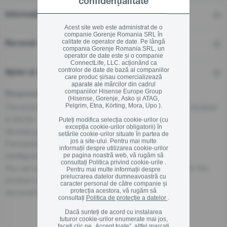
confidențialitate
Informații tehnice
Acest site web este administrat de o
companie Gorenje Romania SRL în
calitate de operator de date. Pe lângă
Recenzii
compania Gorenje Romania SRL, un
operator de date este și o companie
ConnectLife, LLC. acționând ca
controlor de date de bază al companiilor
Ajutor și descărcări
care produc și/sau comercializează
aparate ale mărcilor din cadrul
companiilor Hisense Europe Group
Responsible Person for the EU
(Hisense, Gorenje, Asko și ATAG,
Pelgrim, Etna, Körting, Mora, Upo ).
The economic operator, responsible for this product is located
in the EU:
Puteți modifica selecția cookie-urilor (cu
excepția cookie-urilor obligatorii) în
Gorenje gospodinjski aparati, d.o.o
setările cookie-urilor situate în partea de
jos a site-ului. Pentru mai multe
Partizanska cesta 12, 3320 Velenje, SI
informații despre utilizarea cookie-urilor
info@gorenje.com
pe pagina noastră web, vă rugăm să
consultați
Politica privind cookie-urile .
You can also find the economic operator responsible for the
Pentru mai multe informații despre
prelucrarea datelor dumneavoastră cu
product on the product itself, on its packaging, or in a
caracter personal de către companie și
protecția acestora, vă rugăm să
document accompanying the product.
consultați
Politica de protecție a datelor
.
Dacă sunteți de acord cu instalarea
tuturor cookie-urilor enumerate mai jos,
faceți clic pe „Accept toate”, altfel marcați