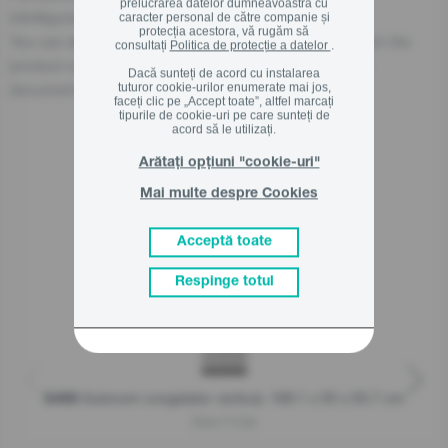
prelucrarea datelor dumneavoastră cu
info@gorenje.com
caracter personal de către companie și
protecția acestora, vă rugăm să
You can also find the economic operator responsible for the
consultați
Politica de protecție a datelor
.
product on the product itself, on its packaging, or in a
Dacă sunteți de acord cu instalarea
document accompanying the product.
tuturor cookie-urilor enumerate mai jos,
faceți clic pe „Accept toate”, altfel marcați
tipurile de cookie-uri pe care sunteți de
acord să le utilizați.
Arătați opțiuni "cookie-uri"
Produse asemanatoare
Mai multe despre Cookies
Acceptă toate
Respinge totul
Autonom congelator vertical, 169.1 x 55 x 55.7 cm
G400
FN4171CW