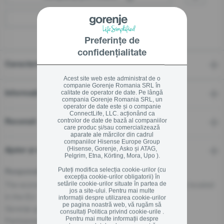
Localizați un distribuitor
Preferințe de
confidențialitate
Caracteristici
Acest site web este administrat de o
companie Gorenje Romania SRL în
calitate de operator de date. Pe lângă
Informații tehnice
compania Gorenje Romania SRL, un
operator de date este și o companie
ConnectLife, LLC. acționând ca
controlor de date de bază al companiilor
Recenzii
care produc și/sau comercializează
aparate ale mărcilor din cadrul
companiilor Hisense Europe Group
(Hisense, Gorenje, Asko și ATAG,
Ajutor și descărcări
Pelgrim, Etna, Körting, Mora, Upo ).
Puteți modifica selecția cookie-urilor (cu
Responsible Person for the EU
excepția cookie-urilor obligatorii) în
The economic operator, responsible for this product is located
setările cookie-urilor situate în partea de
jos a site-ului. Pentru mai multe
in the EU:
informații despre utilizarea cookie-urilor
pe pagina noastră web, vă rugăm să
Gorenje gospodinjski aparati, d.o.o
consultați
Politica privind cookie-urile .
Pentru mai multe informații despre
Partizanska cesta 12, 3320 Velenje, SI