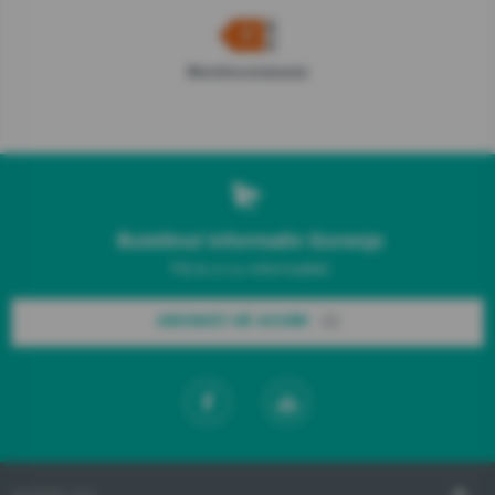
Microfișa produsului
Buletinul informativ Gorenje
Fiți la zi cu informațiile!
ABONAȚI-VĂ ACUM!