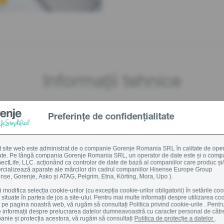
Informații tehnice
Echipamentul frigiderului
Preferințe de confidențialitate
Raft pentru sticle pe usa
 site web este administrat de o companie Gorenje Romania SRL în calitate de ope
Sertar de legume CrispZone
ate. Pe lângă compania Gorenje Romania SRL, un operator de date este și o comp
ctLife, LLC. acționând ca controlor de date de bază al companiilor care produc și
Tavi pe usa frigiderului
cializează aparate ale mărcilor din cadrul companiilor Hisense Europe Group
nse, Gorenje, Asko și ATAG, Pelgrim, Etna, Körting, Mora, Upo ).
Lumină interior
i modifica selecția cookie-urilor (cu excepția cookie-urilor obligatorii) în setările coo
Număr rafturi reglabile de sticlă
r situate în partea de jos a site-ului. Pentru mai multe informații despre utilizarea co
r pe pagina noastră web, vă rugăm să consultați
Politica privind cookie-urile . Pentr
 informații despre prelucrarea datelor dumneavoastră cu caracter personal de cătr
Ventilator răcire
nie și protecția acestora, vă rugăm să consultați
Politica de protecție a datelor
.