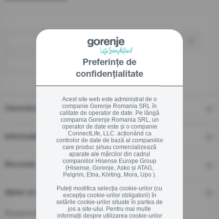
Cumpărați prin retailer
Preferințe de
Localizați un distribuitor
confidențialitate
Acest site web este administrat de o
companie Gorenje Romania SRL în
Caracteristici
calitate de operator de date. Pe lângă
compania Gorenje Romania SRL, un
operator de date este și o companie
ConnectLife, LLC. acționând ca
Informații tehnice
controlor de date de bază al companiilor
care produc și/sau comercializează
aparate ale mărcilor din cadrul
companiilor Hisense Europe Group
Recenzii
(Hisense, Gorenje, Asko și ATAG,
Pelgrim, Etna, Körting, Mora, Upo ).
Puteți modifica selecția cookie-urilor (cu
Ajutor și descărcări
excepția cookie-urilor obligatorii) în
setările cookie-urilor situate în partea de
jos a site-ului. Pentru mai multe
Responsible Person for the EU
informații despre utilizarea cookie-urilor