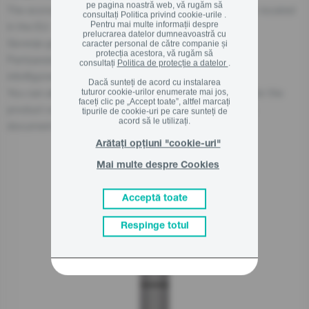
pe pagina noastră web, vă rugăm să
The economic operator, responsible for this product is located
consultați
Politica privind cookie-urile .
Pentru mai multe informații despre
in the EU:
prelucrarea datelor dumneavoastră cu
Gorenje gospodinjski aparati, d.o.o
caracter personal de către companie și
protecția acestora, vă rugăm să
Partizanska cesta 12, 3320 Velenje, SI
consultați
Politica de protecție a datelor
.
info@gorenje.com
Dacă sunteți de acord cu instalarea
You can also find the economic operator responsible for the
tuturor cookie-urilor enumerate mai jos,
faceți clic pe „Accept toate”, altfel marcați
product on the product itself, on its packaging, or in a
tipurile de cookie-uri pe care sunteți de
acord să le utilizați.
document accompanying the product.
Arătați opțiuni "cookie-uri"
Mai multe despre Cookies
Produse asemanatoare
Acceptă toate
Respinge totul