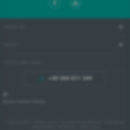
DESPRE NOI
SUPORT
SUPORT LINIE VERDE
+40 344 811 344
Service Autorizat Gorenje
© Gorenje 2021 -
Despre cookies
-
Declarație de accesibilitate
-
Declarație de
confidențialitate
-
EU Data Act
- Setări cookie