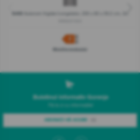
Autonom frigider/congelator, 200 x 60 x 59.2 cm, Gri
G400
NRK6201ES4
Microfișa produsului
Buletinul informativ Gorenje
Fiți la zi cu informațiile!
ABONAȚI-VĂ ACUM!