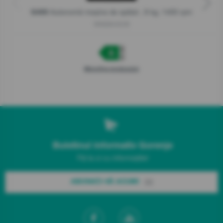
Autonomă mașina de spălat , 8 kg, 1400 rpm
G400
WNEI84AS/B
Microfișa produsului
Buletinul informativ Gorenje
Fiți la zi cu informațiile!
ABONAȚI-VĂ ACUM!