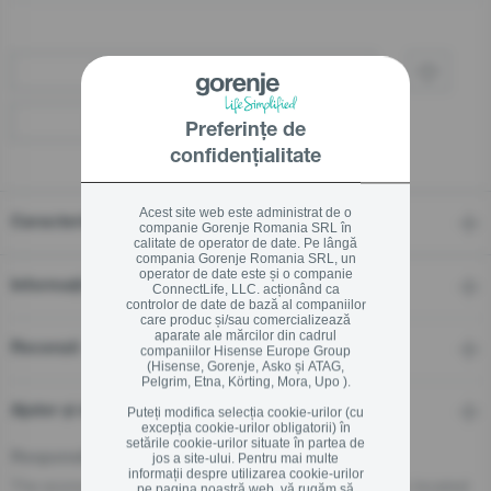
Cumpărați prin retailer
Localizați un distribuitor
Preferințe de
confidențialitate
Acest site web este administrat de o
Caracteristici
companie Gorenje Romania SRL în
calitate de operator de date. Pe lângă
compania Gorenje Romania SRL, un
operator de date este și o companie
Informații tehnice
ConnectLife, LLC. acționând ca
controlor de date de bază al companiilor
care produc și/sau comercializează
aparate ale mărcilor din cadrul
Recenzii
companiilor Hisense Europe Group
(Hisense, Gorenje, Asko și ATAG,
Pelgrim, Etna, Körting, Mora, Upo ).
Ajutor și descărcări
Puteți modifica selecția cookie-urilor (cu
excepția cookie-urilor obligatorii) în
setările cookie-urilor situate în partea de
jos a site-ului. Pentru mai multe
Responsible Person for the EU
informații despre utilizarea cookie-urilor
The economic operator, responsible for this product is located
pe pagina noastră web, vă rugăm să