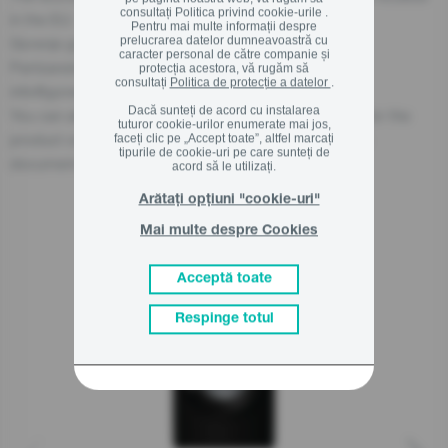
consultați
Politica privind cookie-urile .
in the EU:
Pentru mai multe informații despre
prelucrarea datelor dumneavoastră cu
Gorenje gospodinjski aparati, d.o.o
caracter personal de către companie și
Partizanska cesta 12, 3320 Velenje, SI
protecția acestora, vă rugăm să
consultați
Politica de protecție a datelor
.
info@gorenje.com
Dacă sunteți de acord cu instalarea
You can also find the economic operator responsible for the
tuturor cookie-urilor enumerate mai jos,
product on the product itself, on its packaging, or in a
faceți clic pe „Accept toate”, altfel marcați
tipurile de cookie-uri pe care sunteți de
document accompanying the product.
acord să le utilizați.
Arătați opțiuni "cookie-uri"
Mai multe despre Cookies
Produse asemanatoare
Acceptă toate
Respinge totul