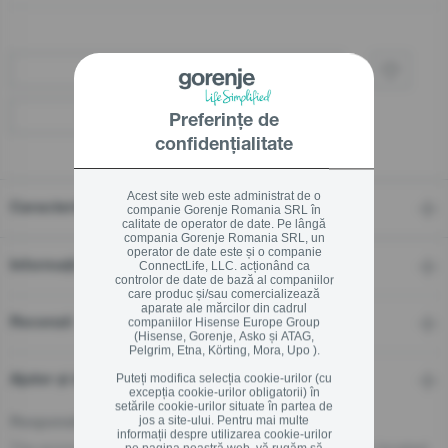
Cumpărați prin retailer
Localizați un distribuitor
Preferințe de
confidențialitate
Acest site web este administrat de o
Caracteristici
companie Gorenje Romania SRL în
calitate de operator de date. Pe lângă
compania Gorenje Romania SRL, un
operator de date este și o companie
Informații tehnice
ConnectLife, LLC. acționând ca
controlor de date de bază al companiilor
care produc și/sau comercializează
aparate ale mărcilor din cadrul
companiilor Hisense Europe Group
Recenzii
(Hisense, Gorenje, Asko și ATAG,
Pelgrim, Etna, Körting, Mora, Upo ).
Puteți modifica selecția cookie-urilor (cu
Ajutor și descărcări
excepția cookie-urilor obligatorii) în
setările cookie-urilor situate în partea de
jos a site-ului. Pentru mai multe
Responsible Person for the EU
informații despre utilizarea cookie-urilor