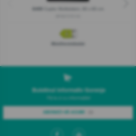
Cuptor Multisistem, 60 x 60 cm
G400
BPS6737E14X
Microfișa produsului
Buletinul informativ Gorenje
Fiți la zi cu informațiile!
ABONAȚI-VĂ ACUM!