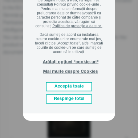
The economic operator, responsible for this product is located
pe pagina noastră web, vă rugăm să
consultați
Politica privind cookie-urile .
in the EU:
Pentru mai multe informații despre
prelucrarea datelor dumneavoastră cu
Gorenje gospodinjski aparati, d.o.o
caracter personal de către companie și
Partizanska cesta 12, 3320 Velenje, SI
protecția acestora, vă rugăm să
consultați
Politica de protecție a datelor
.
info@gorenje.com
Dacă sunteți de acord cu instalarea
You can also find the economic operator responsible for the
tuturor cookie-urilor enumerate mai jos,
faceți clic pe „Accept toate”, altfel marcați
product on the product itself, on its packaging, or in a
tipurile de cookie-uri pe care sunteți de
document accompanying the product.
acord să le utilizați.
Arătați opțiuni "cookie-uri"
Mai multe despre Cookies
Produse asemanatoare
Acceptă toate
Respinge totul