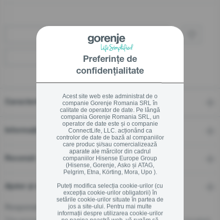
Cumpărați prin retailer
Localizați un distribuitor
Preferințe de
confidențialitate
Acest site web este administrat de o
Caracteristici
companie Gorenje Romania SRL în
calitate de operator de date. Pe lângă
compania Gorenje Romania SRL, un
operator de date este și o companie
Informații tehnice
ConnectLife, LLC. acționând ca
controlor de date de bază al companiilor
care produc și/sau comercializează
aparate ale mărcilor din cadrul
companiilor Hisense Europe Group
Recenzii
(Hisense, Gorenje, Asko și ATAG,
Pelgrim, Etna, Körting, Mora, Upo ).
Puteți modifica selecția cookie-urilor (cu
Ajutor și descărcări
excepția cookie-urilor obligatorii) în
setările cookie-urilor situate în partea de
jos a site-ului. Pentru mai multe
Responsible Person for the EU
informații despre utilizarea cookie-urilor