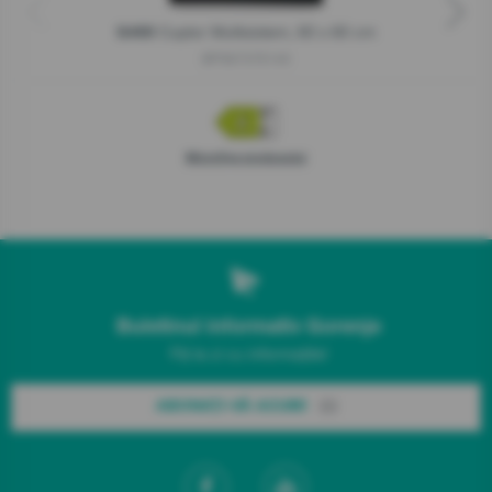
Cuptor Multisistem, 60 x 60 cm
G400
BPS6737E14X
Microfișa produsului
Buletinul informativ Gorenje
Fiți la zi cu informațiile!
ABONAȚI-VĂ ACUM!