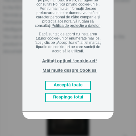
The economic operator, responsible for this product is located
pe pagina noastră web, vă rugăm să
consultați
Politica privind cookie-urile .
in the EU:
Pentru mai multe informații despre
prelucrarea datelor dumneavoastră cu
Gorenje gospodinjski aparati, d.o.o
caracter personal de către companie și
Partizanska cesta 12, 3320 Velenje, SI
protecția acestora, vă rugăm să
consultați
Politica de protecție a datelor
.
info@gorenje.com
Dacă sunteți de acord cu instalarea
You can also find the economic operator responsible for the
tuturor cookie-urilor enumerate mai jos,
faceți clic pe „Accept toate”, altfel marcați
product on the product itself, on its packaging, or in a
tipurile de cookie-uri pe care sunteți de
document accompanying the product.
acord să le utilizați.
Arătați opțiuni "cookie-uri"
Mai multe despre Cookies
Produse asemanatoare
Acceptă toate
Respinge totul