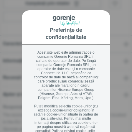
Cumpărați prin retailer
Localizați un distribuitor
Preferințe de
confidențialitate
Caracteristici
Acest site web este administrat de o
companie Gorenje Romania SRL în
calitate de operator de date. Pe lângă
Informații tehnice
compania Gorenje Romania SRL, un
operator de date este și o companie
ConnectLife, LLC. acționând ca
controlor de date de bază al companiilor
Recenzii
care produc și/sau comercializează
aparate ale mărcilor din cadrul
companiilor Hisense Europe Group
(Hisense, Gorenje, Asko și ATAG,
Ajutor și descărcări
Pelgrim, Etna, Körting, Mora, Upo ).
Puteți modifica selecția cookie-urilor (cu
Responsible Person for the EU
excepția cookie-urilor obligatorii) în
The economic operator, responsible for this product is located
setările cookie-urilor situate în partea de
jos a site-ului. Pentru mai multe
in the EU:
informații despre utilizarea cookie-urilor
pe pagina noastră web, vă rugăm să
Gorenje gospodinjski aparati, d.o.o
consultați
Politica privind cookie-urile .