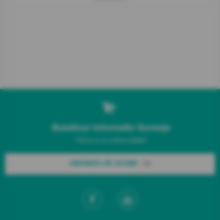
Buletinul informativ Gorenje
Fiți la zi cu informațiile!
ABONAȚI-VĂ ACUM!