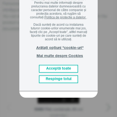
Pentru mai multe informații despre
Partizanska cesta 12, 3320 Velenje, SI
prelucrarea datelor dumneavoastră cu
info@gorenje.com
caracter personal de către companie și
protecția acestora, vă rugăm să
You can also find the economic operator responsible for the
consultați
Politica de protecție a datelor
.
product on the product itself, on its packaging, or in a
Dacă sunteți de acord cu instalarea
document accompanying the product.
tuturor cookie-urilor enumerate mai jos,
faceți clic pe „Accept toate”, altfel marcați
tipurile de cookie-uri pe care sunteți de
acord să le utilizați.
Arătați opțiuni "cookie-uri"
Produse asemanatoare
Mai multe despre Cookies
Acceptă toate
Respinge totul
Plită combinată, 60 cm
G400
GCI691BSC