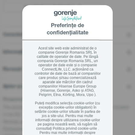
Localizați un distribuitor
Preferințe de
confidențialitate
Caracteristici
Acest site web este administrat de o
Informații tehnice
companie Gorenje Romania SRL în
calitate de operator de date. Pe lângă
compania Gorenje Romania SRL, un
operator de date este și o companie
Recenzii
ConnectLife, LLC. acționând ca
controlor de date de bază al companiilor
care produc și/sau comercializează
aparate ale mărcilor din cadrul
Ajutor și descărcări
companiilor Hisense Europe Group
(Hisense, Gorenje, Asko și ATAG,
Pelgrim, Etna, Körting, Mora, Upo ).
Responsible Person for the EU
Puteți modifica selecția cookie-urilor (cu
The economic operator, responsible for this product is located
excepția cookie-urilor obligatorii) în
setările cookie-urilor situate în partea de
in the EU:
jos a site-ului. Pentru mai multe
informații despre utilizarea cookie-urilor
Gorenje gospodinjski aparati, d.o.o
pe pagina noastră web, vă rugăm să
Partizanska cesta 12, 3320 Velenje, SI
consultați
Politica privind cookie-urile .
Pentru mai multe informații despre