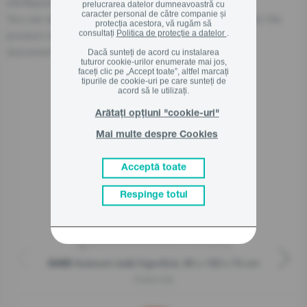
info@gorenje.com
prelucrarea datelor dumneavoastră cu
caracter personal de către companie și
You can also find the economic operator responsible for the
protecția acestora, vă rugăm să
product on the product itself, on its packaging, or in a
consultați
Politica de protecție a datelor
.
document accompanying the product.
Dacă sunteți de acord cu instalarea
tuturor cookie-urilor enumerate mai jos,
faceți clic pe „Accept toate”, altfel marcați
tipurile de cookie-uri pe care sunteți de
acord să le utilizați.
Produse asemanatoare
Arătați opțiuni "cookie-uri"
Mai multe despre Cookies
Acceptă toate
Respinge totul
Autonom ladă frigorifică, 85 x 150 x 74 cm
G400
FH451CW