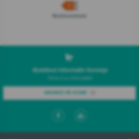
Microfișa produsului
Buletinul informativ Gorenje
Fiți la zi cu informațiile!
ABONAȚI-VĂ ACUM!