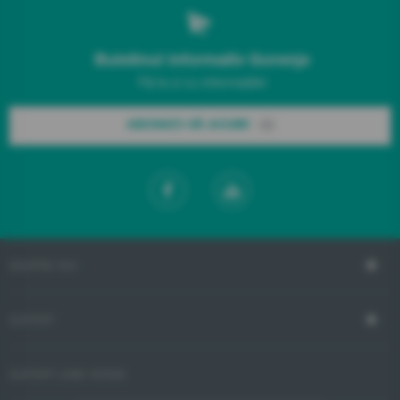
Buletinul informativ Gorenje
Fiți la zi cu informațiile!
ABONAȚI-VĂ ACUM!
DESPRE NOI
SUPORT
SUPORT LINIE VERDE