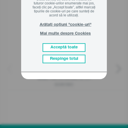
tuturor cookie-urilor enumerate mai jos,
faceți clic pe „Accept toate”, altfel marcați
tipurile de cookie-uri pe care sunteți de
Produse asemanatoare
acord să le utilizați.
Arătați opțiuni "cookie-uri"
Mai multe despre Cookies
Acceptă toate
Respinge totul
Plită combinată, 60 cm
G400
GCI691BSC