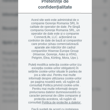
Caracteristici
Preferințe de
confidențialitate
Informații tehnice
Acest site web este administrat de o
companie Gorenje Romania SRL în
calitate de operator de date. Pe lângă
Recenzii
compania Gorenje Romania SRL, un
operator de date este și o companie
ConnectLife, LLC. acționând ca
controlor de date de bază al companiilor
Ajutor și descărcări
care produc și/sau comercializează
aparate ale mărcilor din cadrul
companiilor Hisense Europe Group
Responsible Person for the EU
(Hisense, Gorenje, Asko și ATAG,
Pelgrim, Etna, Körting, Mora, Upo ).
The economic operator, responsible for this product is located
Puteți modifica selecția cookie-urilor (cu
in the EU:
excepția cookie-urilor obligatorii) în
Gorenje gospodinjski aparati, d.o.o
setările cookie-urilor situate în partea de
jos a site-ului. Pentru mai multe
Partizanska cesta 12, 3320 Velenje, SI
informații despre utilizarea cookie-urilor
pe pagina noastră web, vă rugăm să
info@gorenje.com
consultați
Politica privind cookie-urile .
You can also find the economic operator responsible for the
Pentru mai multe informații despre
prelucrarea datelor dumneavoastră cu
product on the product itself, on its packaging, or in a
caracter personal de către companie și
protecția acestora, vă rugăm să
document accompanying the product.
consultați
Politica de protecție a datelor
.
Dacă sunteți de acord cu instalarea